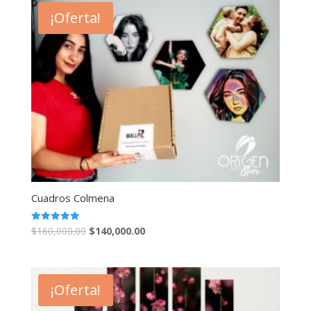
¡Oferta!
Cuadros Colmena
Valorado en
$
160,000.00
$
140,000.00
5.00
de 5
¡Oferta!