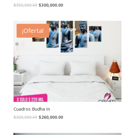
$
350,000.00
$
300,000.00
¡Oferta!
Cuadros Budha In
$
300,000.00
$
260,000.00