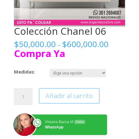
Colección Chanel 06
$
50,000.00
$
600,000.00
–
Compra Ya
Medidas:
Colección
Añadir al carrito
Chanel
06
cantidad
Viviana Bacca M
Online
WhatsApp