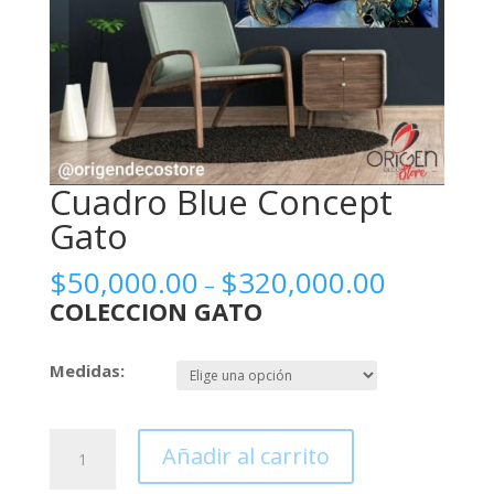
Cuadro Blue Concept
Gato
$
50,000.00
$
320,000.00
–
COLECCION GATO
Medidas:
Cuadro
Añadir al carrito
Blue